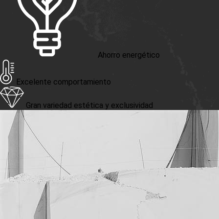
Ahorro energético
Excelente comportamiento
Gran variedad estética y exclusividad