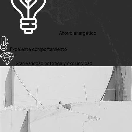
Ahorro energético
Excelente comportamiento
Gran variedad estética y exclusividad