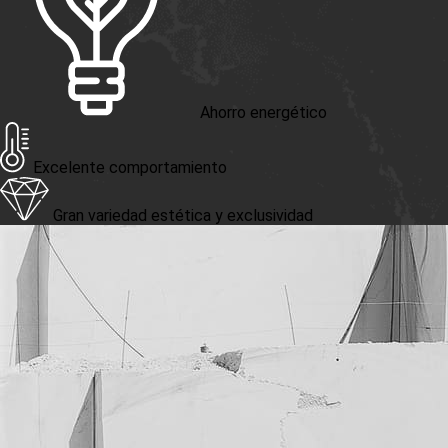
Ahorro energético
Excelente comportamiento
Gran variedad estética y exclusividad