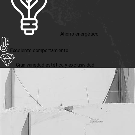
Ahorro energético
Excelente comportamiento
Gran variedad estética y exclusividad