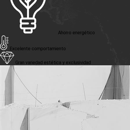
Ahorro energético
Excelente comportamiento
Gran variedad estética y exclusividad